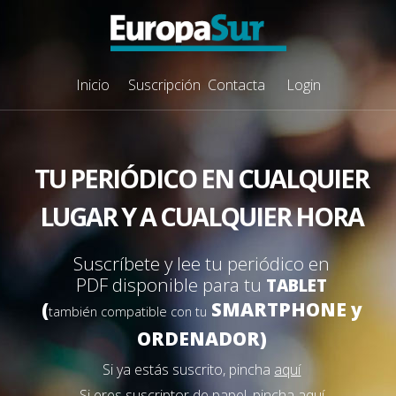
Inicio
Suscripción
Contacta
Login
TU PERIÓDICO EN CUALQUIER
LUGAR Y A CUALQUIER HORA
Suscríbete y lee tu periódico en
PDF disponible para tu
TABLET
(
SMARTPHONE y
también compatible con tu
ORDENADOR)
Si ya estás suscrito, pincha
aquí
Si eres suscriptor de papel, pincha
aquí